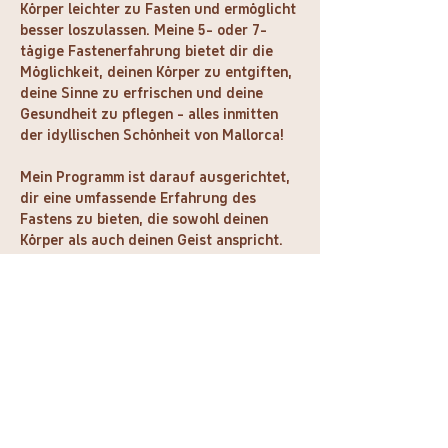
Körper leichter zu Fasten und ermöglicht 
besser loszulassen. Meine 5- oder 7-
tägige Fastenerfahrung bietet dir die 
Möglichkeit, deinen Körper zu entgiften, 
deine Sinne zu erfrischen und deine 
Gesundheit zu pflegen - alles inmitten 
der idyllischen Schönheit von Mallorca!
Mein Programm ist darauf ausgerichtet, 
dir eine umfassende Erfahrung des 
Fastens zu bieten, die sowohl deinen 
Körper als auch deinen Geist anspricht. 
Mit einer modifizierten Version des 
bewährten Buchinger Ansatzes, der 
reichlich Flüssigkeitszufuhr und 
hochwertige Nährstoffe beinhaltet, 
wirst du dich energetisiert und 
revitalisiert fühlen.
Mein Schwerpunkt liegt nicht nur auf 
dem Fasten selbst, sondern auch auf der 