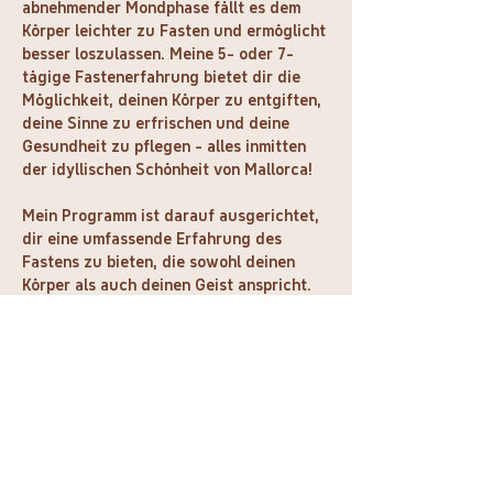
abnehmender Mondphase fällt es dem 
Körper leichter zu Fasten und ermöglicht 
besser loszulassen. Meine 5- oder 7-
tägige Fastenerfahrung bietet dir die 
Möglichkeit, deinen Körper zu entgiften, 
deine Sinne zu erfrischen und deine 
Gesundheit zu pflegen - alles inmitten 
der idyllischen Schönheit von Mallorca!
Mein Programm ist darauf ausgerichtet, 
dir eine umfassende Erfahrung des 
Fastens zu bieten, die sowohl deinen 
Körper als auch deinen Geist anspricht. 
Mit einer modifizierten Version des 
bewährten Buchinger Ansatzes, der 
reichlich Flüssigkeitszufuhr und 
hochwertige Nährstoffe beinhaltet, 
wirst du dich energetisiert und 
revitalisiert fühlen.
Mein Schwerpunkt liegt nicht nur auf 