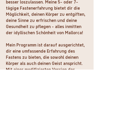
besser loszulassen. Meine 5- oder 7-
tägige Fastenerfahrung bietet dir die 
Möglichkeit, deinen Körper zu entgiften, 
deine Sinne zu erfrischen und deine 
Gesundheit zu pflegen - alles inmitten 
der idyllischen Schönheit von Mallorca!
Mein Programm ist darauf ausgerichtet, 
dir eine umfassende Erfahrung des 
Fastens zu bieten, die sowohl deinen 
Körper als auch deinen Geist anspricht. 
Mit einer modifizierten Version des 
bewährten Buchinger Ansatzes, der 
reichlich Flüssigkeitszufuhr und 
hochwertige Nährstoffe beinhaltet, 
wirst du dich energetisiert und 
revitalisiert fühlen.
Mein Schwerpunkt liegt nicht nur auf 
dem Fasten selbst, sondern auch auf der 
Förderung eines gesunden Lebensstils 