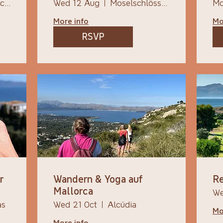
Moselschlösschen Spa & Resort
Wed 12 Aug
Moselschlösschen Spa & Resort
Mo
More info
Mo
RSVP
r
Wandern & Yoga auf
Re
Mallorca
We
as
Wed 21 Oct
Alcúdia
Mo
More info