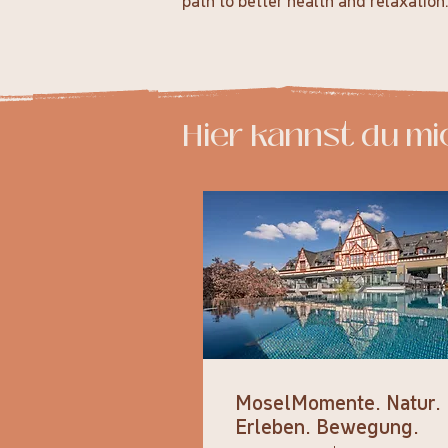
path to better health and relaxation
Hier kannst du mi
MoselMomente. Natur.
Erleben. Bewegung.