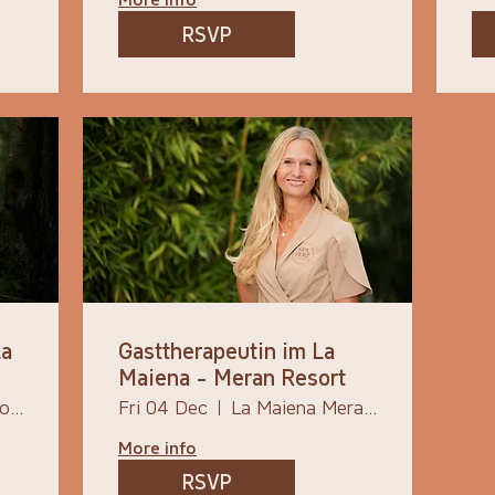
RSVP
La
Gasttherapeutin im La
Maiena - Meran Resort
Autonome Provinz Bozen - Südtirol
Fri 04 Dec
La Maiena Meran Resort
More info
RSVP