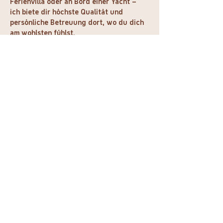
Ferienvilla oder an Bord einer Yacht – 
ich biete dir höchste Qualität und 
persönliche Betreuung dort, wo du dich 
am wohlsten fühlst.
Entdecke alle Angebote, Leistungen und 
Preise übersichtlich zusammengefasst in 
meiner aktuellen Mallorca-Broschüre.
Dein Wohlfühlmoment wartet auf Dich
In meiner SPA-Broschüre und der 
Preisliste findest Du alle Behandlungen 
und Angebote. Wenn Du Fragen hast 
oder Dir eine Auszeit gönnen möchtest, 
melde Dich einfach per E-Mail oder 
WhatsApp bei mir. 
Show More
Home
Instagram
Meine Angebote
Facebook
Imprint / data protection
Über mich