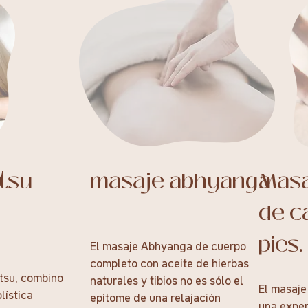
tsu
masaje abhyanga
Masa
de c
pies.
El masaje Abhyanga de cuerpo
completo con aceite de hierbas
tsu, combino
naturales y tibios no es sólo el
El masaj
lística
epítome de una relajación
una exper